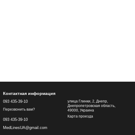
Контактная информация
093 435-39-10
улица Глинки, 2, Днепр,
Днепропетровская область,
Перезвонить вам?
49000, Украина
Карта проезда
093 435-39-10
MedLinesUA@gmail.com