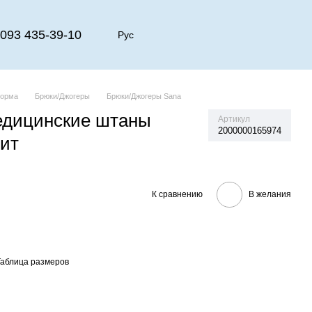
093 435-39-10
Рус
форма
Брюки/Джогеры
Брюки/Джогеры Sana
едицинские штаны
Артикул
2000000165974
ит
К сравнению
В желания
Таблица размеров