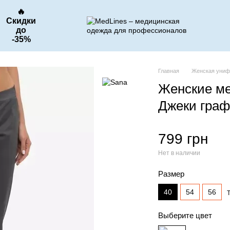
🔥
Скидки
до
-35%
Главная
Женская уни
Женские м
Джеки граф
799 грн
Нет в наличии
Размер
40
54
56
Выберите цвет