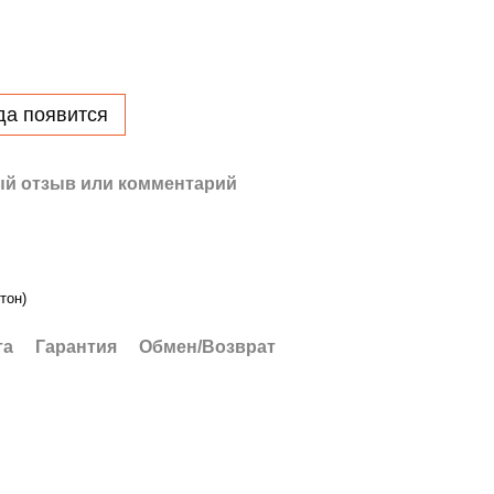
да появится
й отзыв или комментарий
тон)
та
Гарантия
Обмен/Возврат