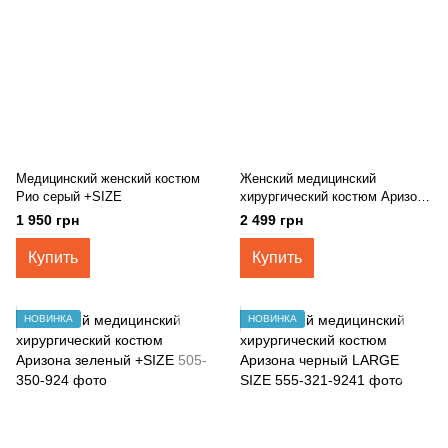
Медицинский женский костюм
Женский медицинский
Рио серый +SIZE
хирургический костюм Аризона
серый +SIZE
1 950 грн
2 499 грн
Купить
Купить
НОВИНКА
НОВИНКА