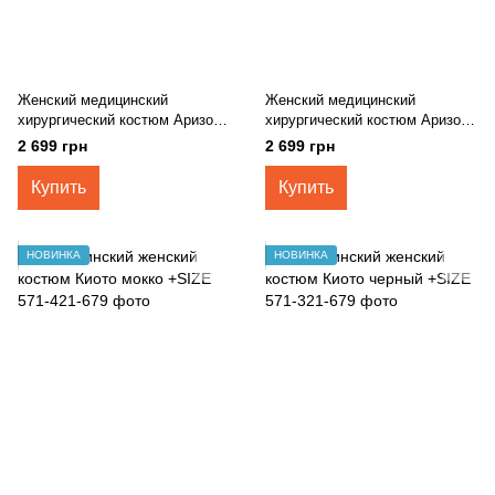
Женский медицинский
Женский медицинский
хирургический костюм Аризона
хирургический костюм Аризона
серый LARGE SIZE
синий LARGE SIZE
2 699 грн
2 699 грн
Купить
Купить
НОВИНКА
НОВИНКА