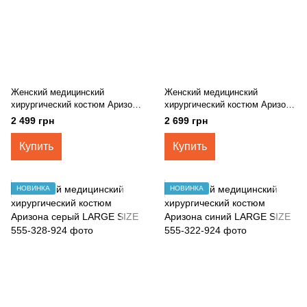
Женский медицинский
Женский медицинский
хирургический костюм Аризона
хирургический костюм Аризона
зеленый +SIZE
черный LARGE SIZE
2 499 грн
2 699 грн
Купить
Купить
НОВИНКА
НОВИНКА