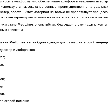
 носить униформу, что обеспечивает комфорт и уверенность во вр
 используются высококачественные, преимущественно натуральные т
эстер, эластан. Этот материал не только не препятствует процесс
, а также гарантирует устойчивость материала к истиранию и меха
т-магазине
MedLines
очень гибкая, благодаря этому наши клиенты
нным клиентом.
азина MedLines вы найдете
одежду для разных категорий
медпер
дсестер и лаборантов,
ов;
ов;
ов;
ов;
ов;
ля скорой помощи.