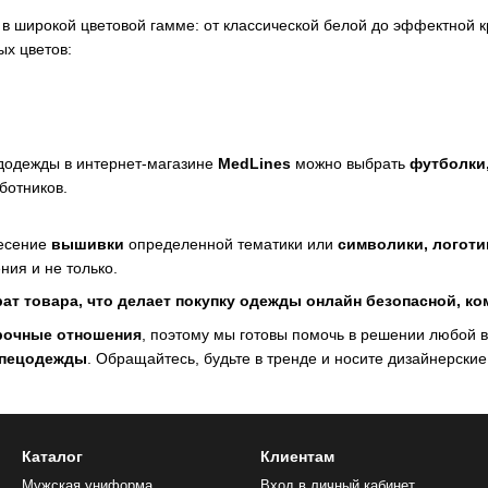
в широкой цветовой гамме: от классической белой до эффектной 
ых цветов:
одежды в интернет-магазине
MedLines
можно выбрать
футболки,
ботников.
несение
вышивки
определенной тематики или
символики, логоти
ния и не только.
рат товара, что делает покупку одежды онлайн безопасной, к
рочные отношения
, поэтому мы готовы помочь в решении любой в
пецодежды
. Обращайтесь, будьте в тренде и носите дизайнерски
Каталог
Клиентам
Мужская униформа
Вход в личный кабинет