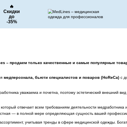
🔥
Скидки
до
-35%
nes – продаем только качественные и самые популярные това
ля
медперсонала, бьюти специалистов и поваров (HoReCa)
с д
аботника уважаема и почетна, поэтому эстетический внешний вид
который отвечает всем требованиям деятельности медработника и 
естная — в полной мере определяющая сущность вашей профессии
ссортимент, учитывая тренды в сфере медицинской одежды. Богат