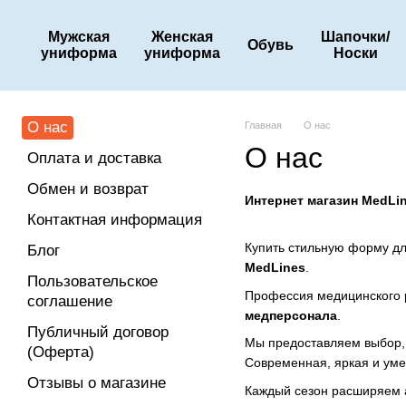
Перейти к основному контенту
Мужская
Женская
Шапочки/
Обувь
униформа
униформа
Носки
О нас
Главная
О нас
О нас
Оплата и доставка
Обмен и возврат
Интернет магазин MedLi
Контактная информация
Купить стильную форму д
Блог
MedLines
.
Пользовательское
Профессия медицинского р
соглашение
медперсонала
.
Публичный договор
Мы предоставляем выбор, 
(Оферта)
Современная, яркая и ум
Отзывы о магазине
Каждый сезон расширяем а