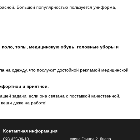
красной. Большой популярностью пользуется униформа,
 поло, топы, медицинскую обувь, головные уборы и
па
на одежду, что послужит достойной рекламой медицинской
омфортной и приятной.
ашей задачи, если она связана с поставкой качественной,
е вещи даже на работе!
Контактная информация
093 435-39-10
улица Глинки, 2, Днепр,