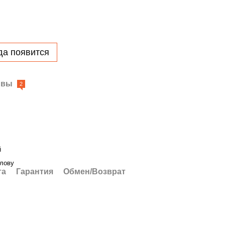
да появится
ывы
2
й
олову
та
Гарантия
Обмен/Возврат