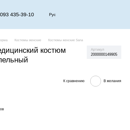
093 435-39-10
Рус
форма
Костюмы женские
Костюмы женские Sana
едицинский костюм
Артикул
2000000149905
пельный
К сравнению
В желания
ров