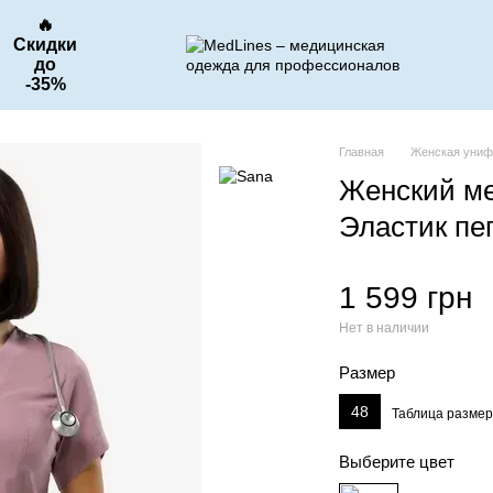
🔥
Скидки
до
-35%
Главная
Женская уни
Женский м
Эластик пе
1 599 грн
Нет в наличии
Размер
48
Таблица разме
Выберите цвет