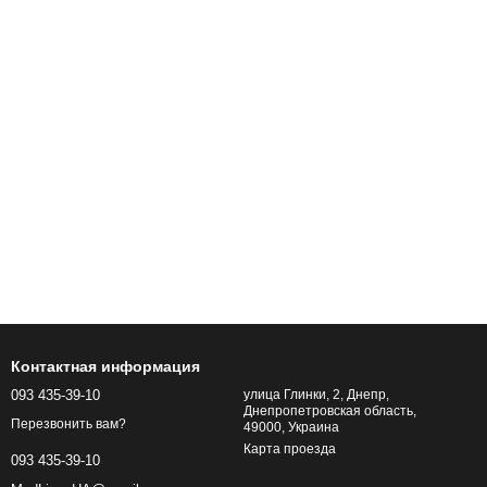
Контактная информация
093 435-39-10
улица Глинки, 2, Днепр,
Днепропетровская область,
Перезвонить вам?
49000, Украина
Карта проезда
093 435-39-10