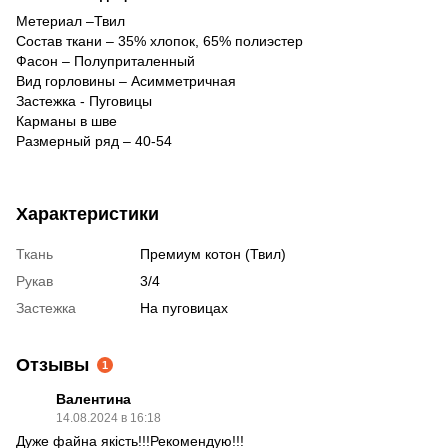
Метериал –Твил
Состав ткани – 35% хлопок, 65% полиэстер
Фасон – Полуприталенный
Вид горловины – Асимметричная
Застежка - Пуговицы
Карманы в шве
Размерный ряд – 40-54
Характеристики
Ткань
Премиум котон (Твил)
Рукав
3/4
Застежка
На пуговицах
Отзывы
1
Валентина
14.08.2024 в 16:18
Дуже файна якість!!!Рекомендую!!!