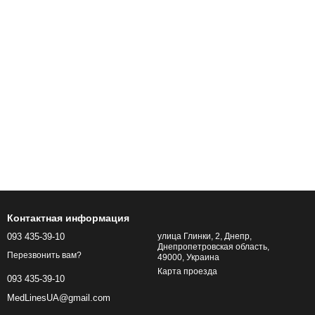
Контактная информация
093 435-39-10
улица Глинки, 2, Днепр,
Днепропетровская область,
Перезвонить вам?
49000, Украина
Карта проезда
093 435-39-10
MedLinesUA@gmail.com