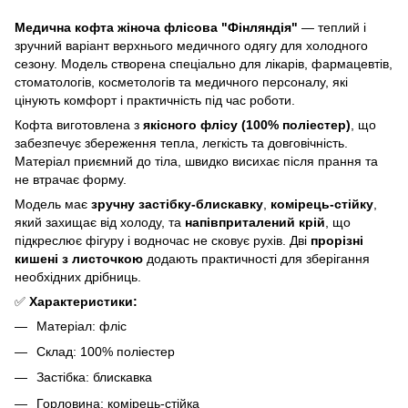
Медична кофта жіноча флісова "Фінляндія"
— теплий і
зручний варіант верхнього медичного одягу для холодного
сезону. Модель створена спеціально для лікарів, фармацевтів,
стоматологів, косметологів та медичного персоналу, які
цінують комфорт і практичність під час роботи.
Кофта виготовлена з
якісного флісу (100% поліестер)
, що
забезпечує збереження тепла, легкість та довговічність.
Матеріал приємний до тіла, швидко висихає після прання та
не втрачає форму.
Модель має
зручну застібку-блискавку
,
комірець-стійку
,
який захищає від холоду, та
напівприталений крій
, що
підкреслює фігуру і водночас не сковує рухів. Дві
прорізні
кишені з листочкою
додають практичності для зберігання
необхідних дрібниць.
✅
Характеристики:
Матеріал: фліс
Склад: 100% поліестер
Застібка: блискавка
Горловина: комірець-стійка