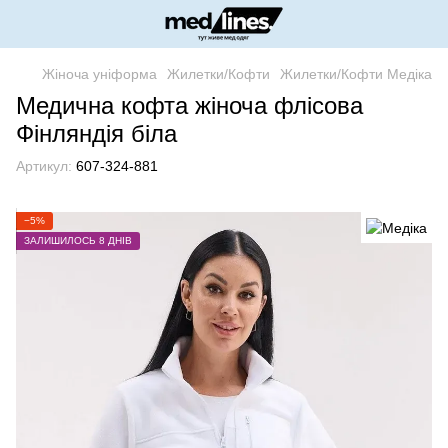
Жіноча уніформа
Жилетки/Кофти
Жилетки/Кофти Медіка
Медична кофта жіноча флісова
Фінляндія біла
Артикул:
607-324-881
−5%
ЗАЛИШИЛОСЬ 8 ДНІВ