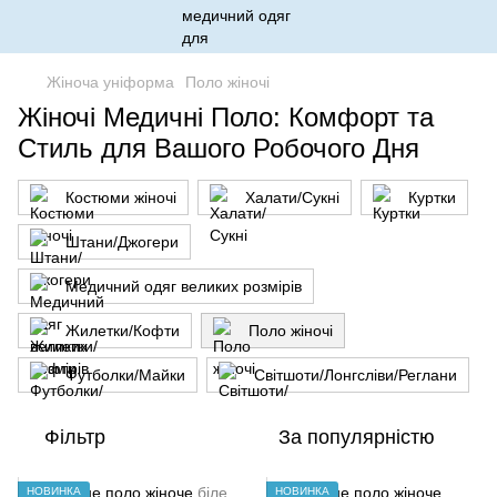
Жіноча уніформа
Поло жіночі
Жіночі Медичні Поло: Комфорт та
Стиль для Вашого Робочого Дня
Костюми жіночі
Халати/Сукні
Куртки
Штани/Джогери
Медичний одяг великих розмірів
Жилетки/Кофти
Поло жіночі
Футболки/Майки
Світшоти/Лонгсліви/Реглани
Фільтр
За популярністю
НОВИНКА
НОВИНКА