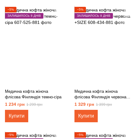
−5%
−5%
ЗАЛИШИЛОСЬ 8 ДНІВ
ЗАЛИШИЛОСЬ 8 ДНІВ
Медична кофта жіноча
Медична кофта жіноча
флісова Фінляндія темно-сіра
флісова Фінляндія червона
+SIZE
1 234 грн
1 329 грн
1 299 грн
1 399 грн
Купити
Купити
−5%
−5%