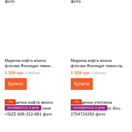
Медична кофта жіноча
Медична кофта жіноча
флісова Фінляндія темно-
флісова Фінляндія темно-сіра
зелена +SIZE
+SIZE
1 329 грн
1 329 грн
1 399 грн
1 399 грн
Купити
Купити
−5%
−5%
ЗАЛИШИЛОСЬ 8 ДНІВ
ЗАЛИШИЛОСЬ 8 ДНІВ