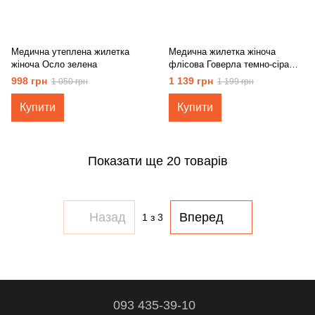
Медична утеплена жилетка
Медична жилетка жіноча
жіноча Осло зелена
флісова Говерла темно-сіра
+SIZE
998 грн
1 139 грн
1 050 грн
1 199 грн
Купити
Купити
Показати ще 20 товарів
Назад
Вперед
1
з 3
093 435-39-10