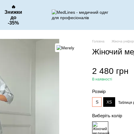
🔥
Знижки
до
-35%
Головна
Жіноча уніфо
Жіночий ме
2 480 грн
В наявності
Розмір
S
XS
Таблиця 
Виберіть колір