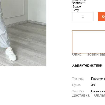
К
Опис
Новий від
Характеристики
Тканина
Преміум к
Рукав
3/4
Застібка
На кнопк
Доставка
Опла