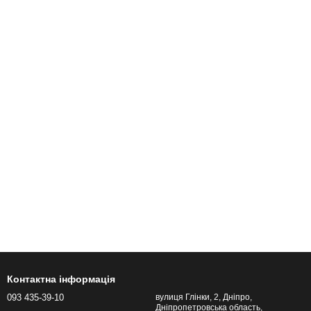
Контактна інформація
093 435-39-10
вулиця Глінки, 2, Дніпро,
Дніпропетровська область,