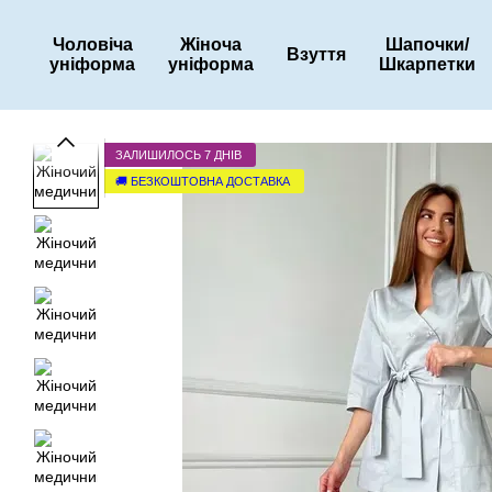
Перейти до основного контенту
Чоловіча
Жіноча
Шапочки/
Взуття
уніформа
уніформа
Шкарпетки
ЗАЛИШИЛОСЬ 7 ДНІВ
🚚 БЕЗКОШТОВНА ДОСТАВКА