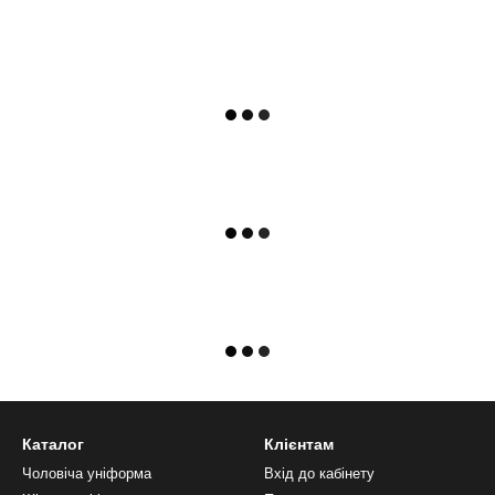
Каталог
Клієнтам
Чоловіча уніформа
Вхід до кабінету