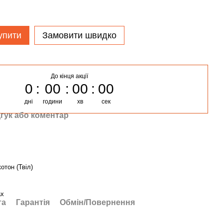
упити
Замовити швидко
До кінця акції
0
00
00
00
дні
години
хв
сек
гук або коментар
отон (Твіл)
ах
та
Гарантія
Обмін/Повернення