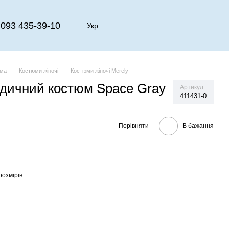
093 435-39-10
Укр
рма
Костюми жіночі
Костюми жіночі Merely
дичний костюм Space Gray
Артикул
411431-0
Порівняти
В бажання
розмірів