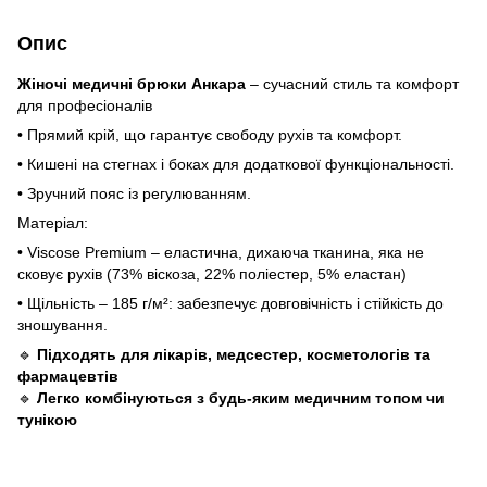
Опис
Жіночі медичні брюки Анкара
– сучасний стиль та комфорт
для професіоналів
• Прямий крій, що гарантує свободу рухів та комфорт.
• Кишені на стегнах і боках для додаткової функціональності.
• Зручний пояс із регулюванням.
Матеріал:
• Viscose Premium – еластична, дихаюча тканина, яка не
сковує рухів (73% віскоза, 22% поліестер, 5% еластан)
• Щільність – 185 г/м²: забезпечує довговічність і стійкість до
зношування.
🔹
Підходять для лікарів, медсестер, косметологів та
фармацевтів
🔹
Легко комбінуються з будь-яким медичним топом чи
тунікою