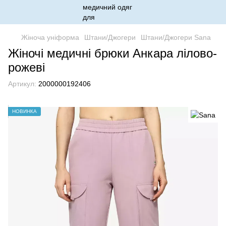
Жіноча уніформа
Штани/Джогери
Штани/Джогери Sana
Жіночі медичні брюки Анкара лілово-
рожеві
Артикул:
2000000192406
НОВИНКА