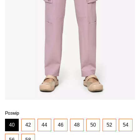
Розмір
40
42
44
46
48
50
52
54
56
58