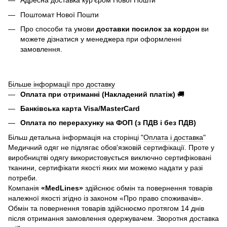
Адресна доставка курʼєром Нової Пошти
Поштомат Нової Пошти
Про способи та умови
доставки посилок за кордон
ви
можете дізнатися у менеджера при оформленні
замовлення.
Більше інформації про доставку
Оплата при отриманні (Накладений платіж)
🚚
Банківська карта Visa/MasterCard
Оплата по перерахунку на ФОП (з ПДВ і без ПДВ)
Більш детальна інформація на сторінці "
Оплата і доставка
"
Медичний одяг не підлягає обов'язковій сертифікації. Проте у
виробництві одягу використовується виключно сертифіковані
тканини, сертифікати якості яких ми можемо надати у разі
потреби.
Компанія
«
MedLines»
здійснює обмін та повернення товарів
належної якості згідно із законом «Про право споживачів».
Обмін та повернення товарів здійснюємо протягом 14 днів
після отримання замовлення одержувачем. Зворотня доставка