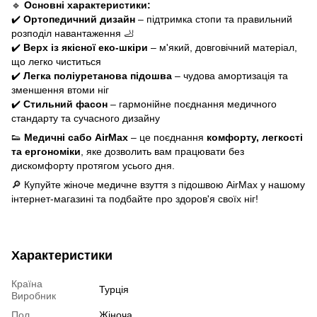
🔹
Основні характеристики:
✔️
Ортопедичний дизайн
– підтримка стопи та правильний
розподіл навантаження 🦶
✔️
Верх із якісної еко-шкіри
– м'який, довговічний матеріал,
що легко чиститься
✔️
Легка поліуретанова підошва
– чудова амортизація та
зменшення втоми ніг
✔️
Стильний фасон
– гармонійне поєднання медичного
стандарту та сучасного дизайну
👟
Медичні сабо AirMax
– це поєднання
комфорту, легкості
та ергономіки
, яке дозволить вам працювати без
дискомфорту протягом усього дня.
🔎 Купуйте жіноче медичне взуття з підошвою AirMax у нашому
інтернет-магазині та подбайте про здоров'я своїх ніг!
Характеристики
Країна
Турція
Виробник
Пол
Жіноча