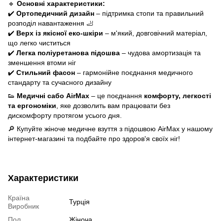
🔹
Основні характеристики:
✔️
Ортопедичний дизайн
– підтримка стопи та правильний
розподіл навантаження 🦶
✔️
Верх із якісної еко-шкіри
– м'який, довговічний матеріал,
що легко чиститься
✔️
Легка поліуретанова підошва
– чудова амортизація та
зменшення втоми ніг
✔️
Стильний фасон
– гармонійне поєднання медичного
стандарту та сучасного дизайну
👟
Медичні сабо AirMax
– це поєднання
комфорту, легкості
та ергономіки
, яке дозволить вам працювати без
дискомфорту протягом усього дня.
🔎 Купуйте жіноче медичне взуття з підошвою AirMax у нашому
інтернет-магазині та подбайте про здоров'я своїх ніг!
Характеристики
Країна
Турція
Виробник
Пол
Жіноча