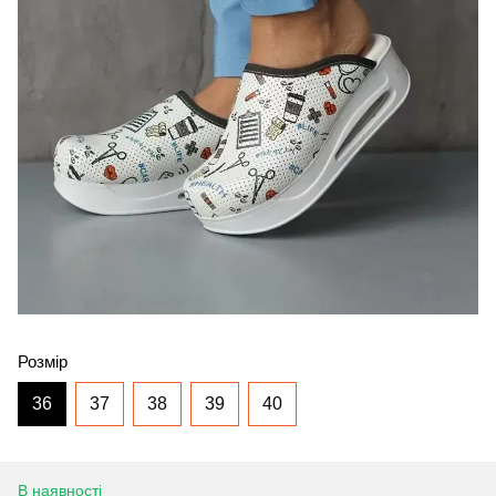
Розмір
36
37
38
39
40
В наявності