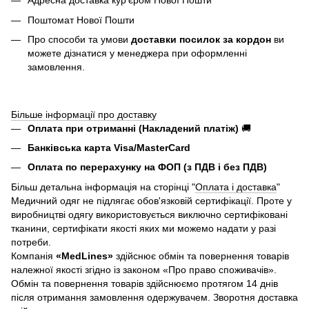
Адресна доставка курʼєром Нової Пошти
Поштомат Нової Пошти
Про способи та умови
доставки посилок за кордон
ви
можете дізнатися у менеджера при оформленні
замовлення.
Більше інформації про доставку
Оплата при отриманні (Накладений платіж)
🚚
Банківська карта Visa/MasterCard
Оплата по перерахунку на ФОП (з ПДВ і без ПДВ)
Більш детальна інформація на сторінці "
Оплата і доставка
"
Медичний одяг не підлягає обов'язковій сертифікації. Проте у
виробництві одягу використовується виключно сертифіковані
тканини, сертифікати якості яких ми можемо надати у разі
потреби.
Компанія
«
MedLines»
здійснює обмін та повернення товарів
належної якості згідно із законом «Про право споживачів».
Обмін та повернення товарів здійснюємо протягом 14 днів
після отримання замовлення одержувачем. Зворотня доставка