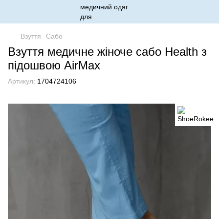
Взуття
Сабо
Взуття медичне жіноче сабо Health з
підошвою AirMax
Артикул:
1704724106