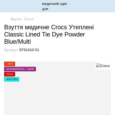
Взуття
Crocs
Взуття медичне Crocs Утеплені
Classic Lined Tie Dye Powder
Blue/Multi
Артикул:
8741410-51
−30%
ЗАЛИШИЛОСЬ 7 ДНІВ
SALE
-810 ГРН