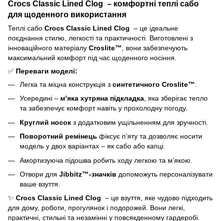
Crocs Classic Lined Clog – комфортні теплі сабо
для щоденного використання
Теплі сабо
Crocs Classic Lined Clog
– це ідеальне
поєднання стилю, легкості та практичності. Виготовлені з
інноваційного матеріалу
Croslite™
, вони забезпечують
максимальний комфорт під час щоденного носіння.
✅
Переваги моделі:
Легка та міцна конструкція з
синтетичного Croslite™
.
Усередині –
м’яка хутряна підкладка
, яка зберігає тепло
та забезпечує комфорт навіть у прохолодну погоду.
Круглий носок
з додатковим ущільненням для зручності.
Поворотний ремінець
фіксує п’яту та дозволяє носити
модель у двох варіантах – як сабо або капці.
Амортизуюча підошва робить ходу легкою та м’якою.
Отвори для
Jibbitz™-значків
допоможуть персоналізувати
ваше взуття.
✨
Crocs Classic Lined Clog
– це взуття, яке чудово підходить
для дому, роботи, прогулянок і подорожей. Вони легкі,
практичні, стильні та незамінні у повсякденному гардеробі.