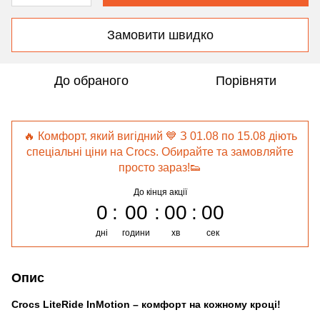
Замовити швидко
До обраного
Порівняти
🔥 Комфорт, який вигідний 💙 З 01.08 по 15.08 діють
спеціальні ціни на Crocs. Обирайте та замовляйте
просто зараз!👟
До кінця акції
0
00
00
00
дні
години
хв
сек
Опис
Crocs LiteRide InMotion – комфорт на кожному кроці!