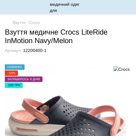
Взуття
Crocs
Взуття медичне Crocs LiteRide
InMotion Navy/Melon
Артикул:
12200400-1
НОВИНКА
−10%
ЗАЛИШИЛОСЬ 8 ДНІВ
-280 ГРН