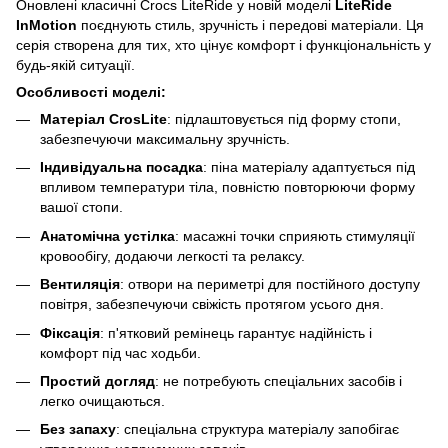
Оновлені класичні Crocs LiteRide у новій моделі
LiteRide
InMotion
поєднують стиль, зручність і передові матеріали. Ця
серія створена для тих, хто цінує комфорт і функціональність у
будь-якій ситуації.
Особливості моделі:
Матеріал CrosLite
: підлаштовується під форму стопи,
забезпечуючи максимальну зручність.
Індивідуальна посадка
: піна матеріалу адаптується під
впливом температури тіла, повністю повторюючи форму
вашої стопи.
Анатомічна устілка
: масажні точки сприяють стимуляції
кровообігу, додаючи легкості та релаксу.
Вентиляція
: отвори на периметрі для постійного доступу
повітря, забезпечуючи свіжість протягом усього дня.
Фіксація
: п'ятковий ремінець гарантує надійність і
комфорт під час ходьби.
Простий догляд
: не потребують спеціальних засобів і
легко очищаються.
Без запаху
: спеціальна структура матеріалу запобігає