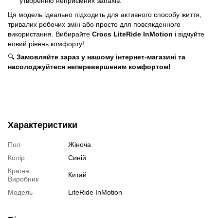
утворенню неприємних запахів.
Ця модель ідеально підходить для активного способу життя,
тривалих робочих змін або просто для повсякденного
використання. Вибирайте
Crocs LiteRide InMotion
і відчуйте
новий рівень комфорту!
🔍
Замовляйте зараз у нашому інтернет-магазині та
насолоджуйтеся неперевершеним комфортом!
Характеристики
Пол
Жіноча
Колір
Синій
Країна
Китай
Виробник
Модель
LiteRide InMotion