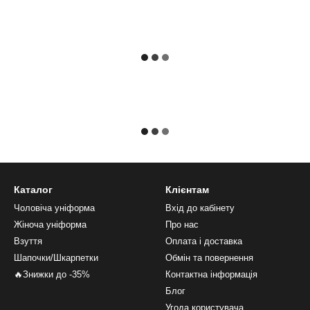
Каталог
Клієнтам
Чоловіча уніформа
Вхід до кабінету
Жіноча уніформа
Про нас
Взуття
Оплата і доставка
Шапочки/Шкарпетки
Обмін та повернення
🔥Знижки до -35%
Контактна інформація
Блог
Угода користувача