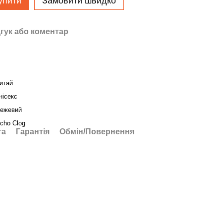
упити
Замовити швидко
гук або коментар
итай
нісекс
ежевий
cho Clog
та
Гарантія
Обмін/Повернення