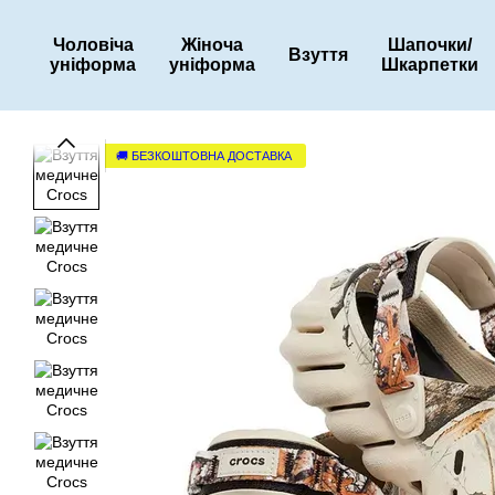
Перейти до основного контенту
Чоловіча
Жіноча
Шапочки/
Взуття
уніформа
уніформа
Шкарпетки
🚚 БЕЗКОШТОВНА ДОСТАВКА