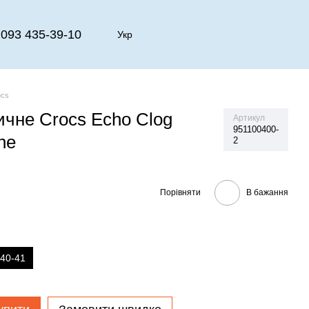
093 435-39-10
Укр
ocs
ичне Crocs Echo Clog
Артикул
951100400-
ne
2
Порівняти
В бажання
40-41