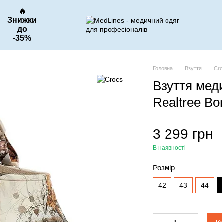
🔥
Знижки
до
-35%
Головна
Взуття
Cr
Взуття мед
Realtree Bo
3 299 грн
В наявності
Розмір
42
43
44