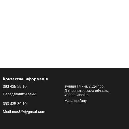
Контактна інформація
093 435-39-10
вулиця Глінки, 2, Дніпро,
Дніпропетровська область,
Передзвонити вам?
49000, Україна
Мапа проїзду
093 435-39-10
MedLinesUA@gmail.com