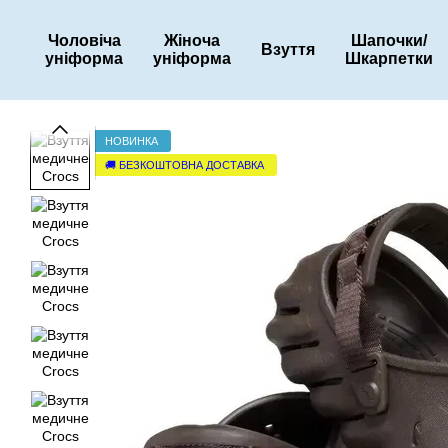
Перейти до основного контенту
Чоловіча
Жіноча
Шапочки/
Взуття
уніформа
уніформа
Шкарпетки
НОВИНКА
🚚 БЕЗКОШТОВНА ДОСТАВКА