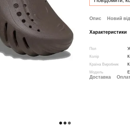
Повідомити, ко
Опис
Новий від
Характеристики
Пол
У
Колір
К
Країна Виробник
К
Модель
E
Доставка
Опла