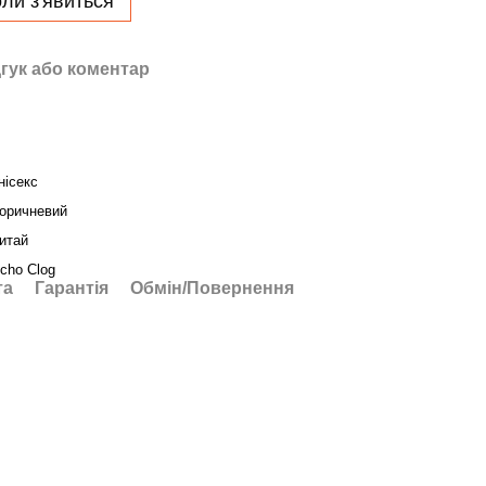
ли з'явиться
гук або коментар
нісекс
оричневий
итай
cho Clog
та
Гарантія
Обмін/Повернення