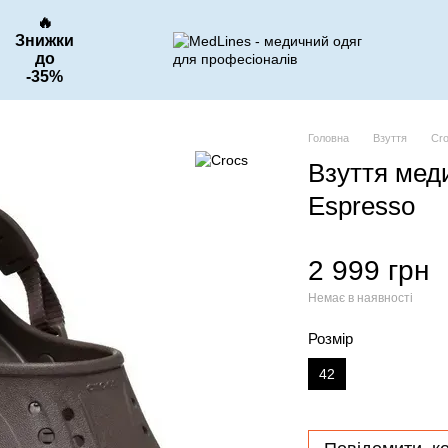
🔥
Знижки
до
-35%
Головна
Взуття
Cr
Взуття ме
Espresso
2 999 грн
Немає в наявності
Розмір
42