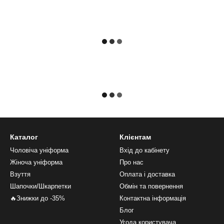
Каталог
Клієнтам
Чоловіча уніформа
Вхід до кабінету
Жіноча уніформа
Про нас
Взуття
Оплата і доставка
Шапочки/Шкарпетки
Обмін та повернення
🔥Знижки до -35%
Контактна інформація
Блог
Угода користувача