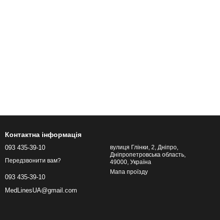
Контактна інформація
093 435-39-10
вулиця Глінки, 2, Дніпро,
Дніпропетровська область,
Передзвонити вам?
49000, Україна
Мапа проїзду
093 435-39-10
MedLinesUA@gmail.com