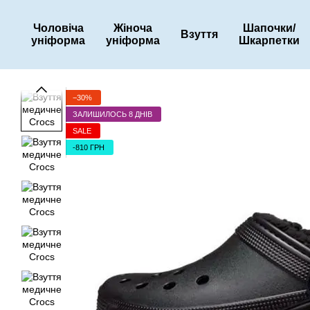
Перейти до основного контенту
Чоловіча
Жіноча
Шапочки/
Взуття
уніформа
уніформа
Шкарпетки
−30%
ЗАЛИШИЛОСЬ 8 ДНІВ
SALE
-810 ГРН