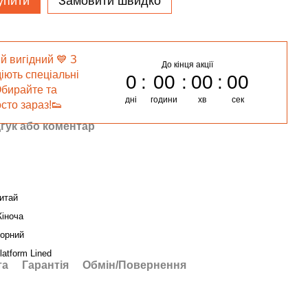
упити
Замовити швидко
й вигідний 💙 З
До кінця акції
діють спеціальні
0
00
00
00
Обирайте та
дні
години
хв
сек
сто зараз!👟
гук або коментар
итай
іноча
орний
latform Lined
та
Гарантія
Обмін/Повернення