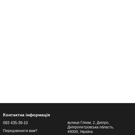
Контактна інформація
093 435-39-10
вулиця Глінки, 2, Дніпро,
Дніпропетровська область,
Передзвонити вам?
49000, Україна