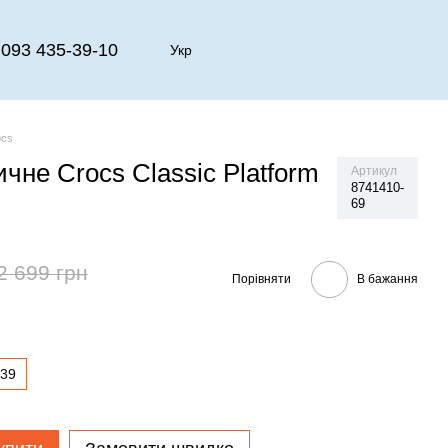
093 435-39-10
Укр
ocs
чне Crocs Classic Platform
Артикул
8741410-
69
2 699 грн
Порівняти
В бажання
39