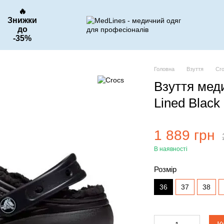
🔥
Знижки
до
-35%
Головна
Взуття
Cr
Взуття меди
Lined Black
1 889 грн
В наявності
Розмір
36
37
38