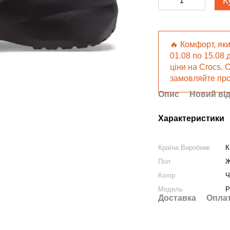
К
🔥 Комфорт, яки
01.08 по 15.08 
ціни на Crocs. 
замовляйте про
Опис
Новий від
Характеристики
Країна Виробник
К
Пол
Ж
Колір
Ч
Модель
P
Доставка
Опла