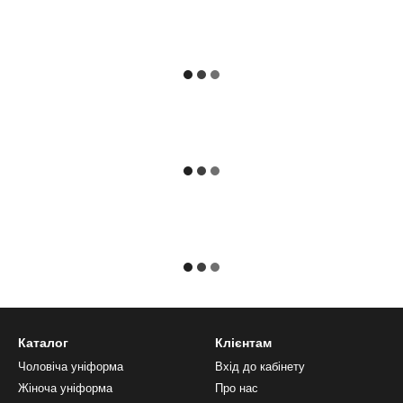
Каталог
Клієнтам
Чоловіча уніформа
Вхід до кабінету
Жіноча уніформа
Про нас