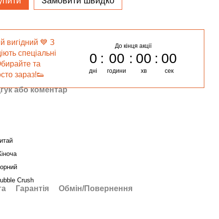
упити
Замовити швидко
й вигідний 💙 З
До кінця акції
діють спеціальні
0
00
00
00
Обирайте та
дні
години
хв
сек
сто зараз!👟
гук або коментар
итай
іноча
орний
ubble Crush
та
Гарантія
Обмін/Повернення