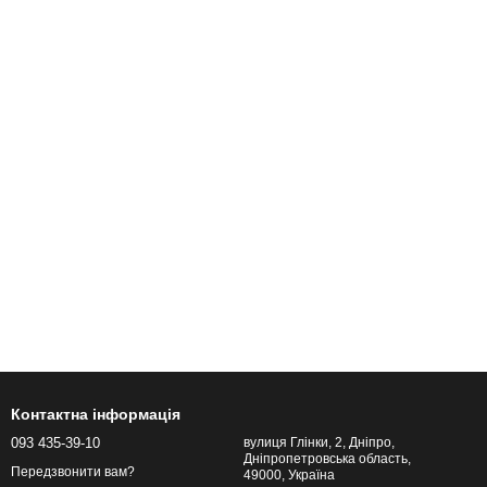
Контактна інформація
093 435-39-10
вулиця Глінки, 2, Дніпро,
Дніпропетровська область,
Передзвонити вам?
49000, Україна