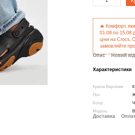
К
🔥 Комфорт, яки
01.08 по 15.08 
ціни на Crocs. 
замовляйте про
Опис
Новий від
Характеристики
Країна Виробник
К
Пол
Ж
Колір
Ч
Модель
B
Доставка
Опла