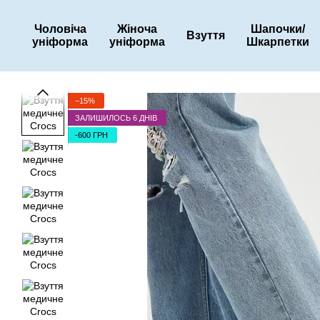
Перейти до основного контенту
Чоловіча
Жіноча
Шапочки/
Взуття
уніформа
уніформа
Шкарпетки
−15%
ЗАЛИШИЛОСЬ 6 ДНІВ
-600 ГРН