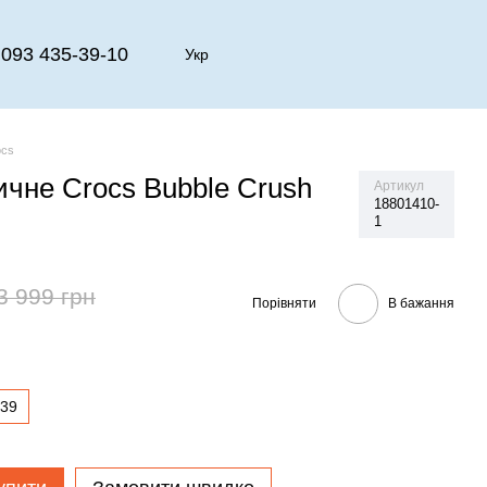
093 435-39-10
Укр
ocs
ичне Crocs Bubble Crush
Артикул
18801410-
1
3 999 грн
Порівняти
В бажання
39