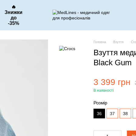
🔥
Знижки
до
-35%
Головна
Взуття
Cr
Взуття мед
Black Gum
3 399 грн
В наявності
Розмір
36
37
38