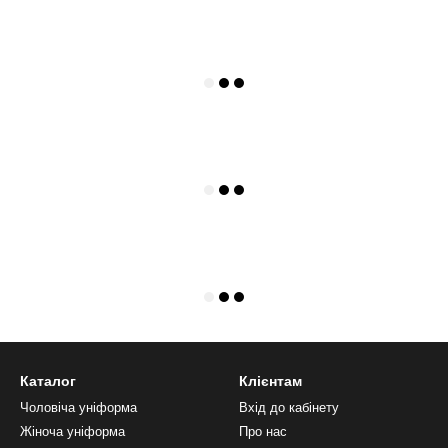
Каталог
Клієнтам
Чоловіча уніформа
Вхід до кабінету
Жіноча уніформа
Про нас