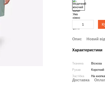
К
Опис
Новий від
Характеристики
Тканина
Віскоза
Рукав
Короткий
Застібка
На кнопк
Доставка
Опла