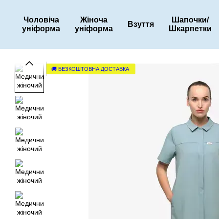
Перейти до основного контенту
Чоловіча
Жіноча
Шапочки/
Взуття
уніформа
уніформа
Шкарпетки
🚚 БЕЗКОШТОВНА ДОСТАВКА