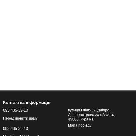
Контактна інформація
093 435-39-10
вулиця Глінки, 2, Дніпро,
Дніпропетровська область,
Передзвонити вам?
49000, Україна
Мапа проїзду
093 435-39-10