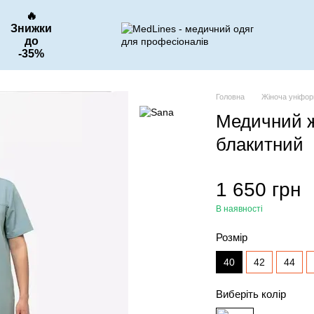
🔥
Знижки
до
-35%
Головна
Жіноча уніфо
Медичний ж
блакитний
1 650 грн
В наявності
Розмір
40
42
44
Виберіть колір