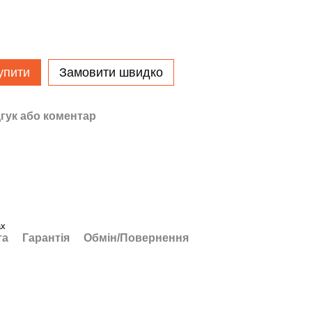
упити
Замовити швидко
гук або коментар
ах
та
Гарантія
Обмін/Повернення