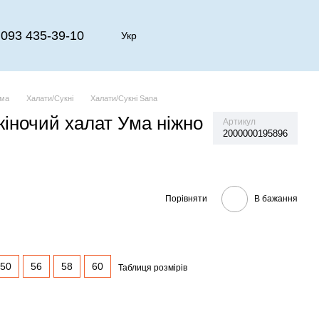
093 435-39-10
Укр
рма
Халати/Сукні
Халати/Сукні Sana
іночий халат Ума ніжно
Артикул
2000000195896
Порівняти
В бажання
50
56
58
60
Таблиця розмірів