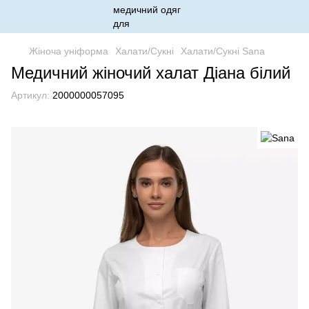
Жіноча уніформа
Халати/Сукні
Халати/Сукні Sana
Медичний жіночий халат Діана білий
Артикул:
2000000057095