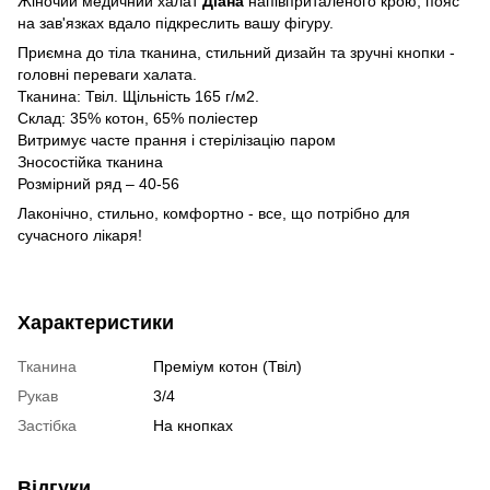
Жіночий медичний халат
Діана
напівприталеного крою, пояс
на зав'язках вдало підкреслить вашу фігуру.
Приємна до тіла тканина, стильний дизайн та зручні кнопки -
головні переваги халата.
Тканина: Твіл. Щільність 165 г/м2.
Склад: 35% котон, 65% поліестер
Витримує часте прання і стерілізацію паром
Зносостійка тканина
Розмірний ряд – 40-56
Лаконічно, стильно, комфортно - все, що потрібно для
сучасного лікаря!
Характеристики
Тканина
Преміум котон (Твіл)
Рукав
3/4
Застібка
На кнопках
Відгуки