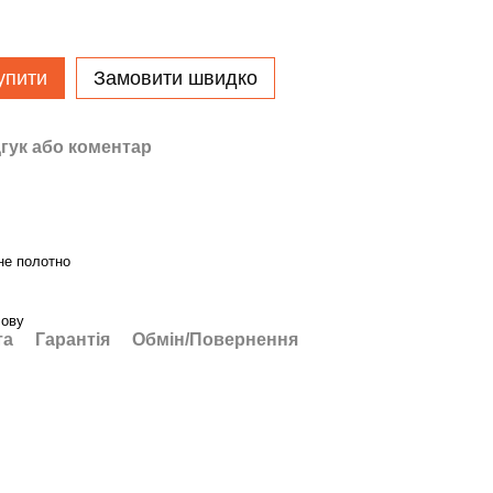
упити
Замовити швидко
гук або коментар
не полотно
лову
та
Гарантія
Обмін/Повернення