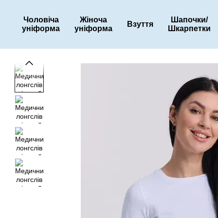
Перейти до основного контенту
Чоловіча
Жіноча
Шапочки/
Взуття
уніформа
уніформа
Шкарпетки