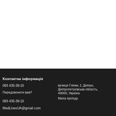
Контактна інформація
093 435-39-10
вулиця Глінки, 2, Дніпро,
Дніпропетровська область,
Передзвонити вам?
49000, Україна
Мапа проїзду
093 435-39-10
MedLinesUA@gmail.com