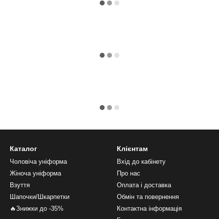
Каталог
Клієнтам
Чоловіча уніформа
Вхід до кабінету
Жіноча уніформа
Про нас
Взуття
Оплата і доставка
Шапочки/Шкарпетки
Обмін та повернення
🔥Знижки до -35%
Контактна інформація