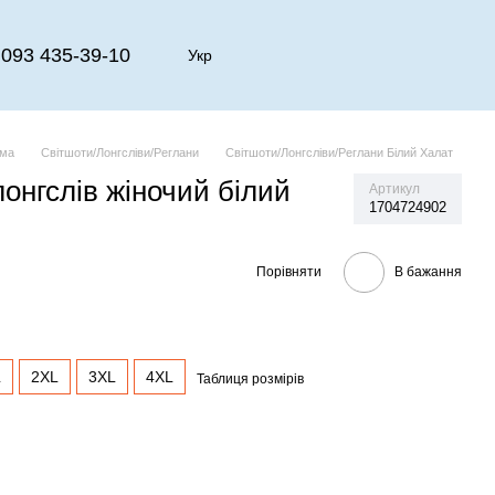
093 435-39-10
Укр
рма
Світшоти/Лонгсліви/Реглани
Світшоти/Лонгсліви/Реглани Білий Халат
онгслів жіночий білий
Артикул
1704724902
Порівняти
В бажання
L
2XL
3XL
4XL
Таблиця розмірів