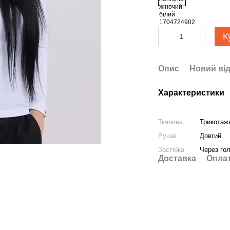
К
Опис
Новий від
Характеристики
Тканина
Трикотаж
Рукав
Довгий
Застібка
Через го
Доставка
Опла