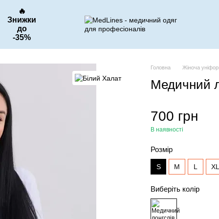
🔥
Знижки
до
-35%
Головна
Жіноча уніфо
Медичний л
700 грн
В наявності
Розмір
S
M
L
X
Виберіть колір