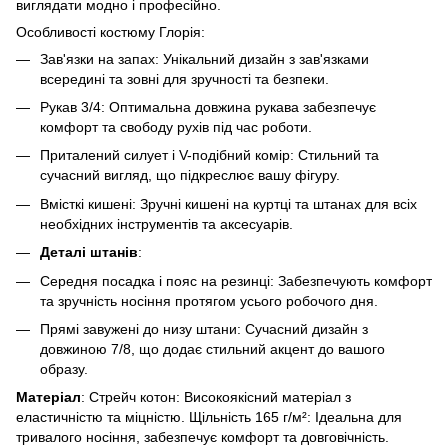
виглядати модно і професійно.
Особливості костюму Глорія:
Зав'язки на запах: Унікальний дизайн з зав'язками
всередині та зовні для зручності та безпеки.
Рукав 3/4: Оптимальна довжина рукава забезпечує
комфорт та свободу рухів під час роботи.
Приталений силует і V-подібний комір: Стильний та
сучасний вигляд, що підкреслює вашу фігуру.
Вмісткі кишені: Зручні кишені на куртці та штанах для всіх
необхідних інструментів та аксесуарів.
Деталі штанів
:
Середня посадка і пояс на резинці: Забезпечують комфорт
та зручність носіння протягом усього робочого дня.
Прямі завужені до низу штани: Сучасний дизайн з
довжиною 7/8, що додає стильний акцент до вашого
образу.
Матеріал
: Стрейч котон: Високоякісний матеріал з
еластичністю та міцністю. Щільність 165 г/м²: Ідеальна для
тривалого носіння, забезпечує комфорт та довговічність.