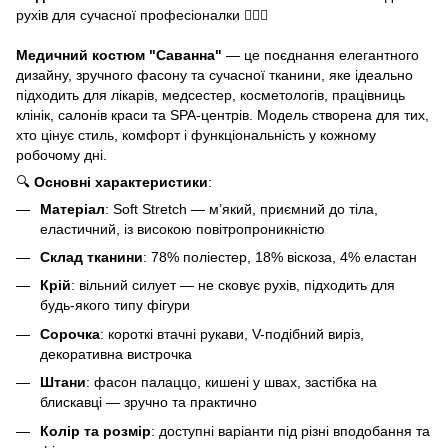
рухів для сучасної професіоналки 👩‍⚕️✨
Медичний костюм "Саванна"
— це поєднання елегантного
дизайну, зручного фасону та сучасної тканини, яке ідеально
підходить для лікарів, медсестер, косметологів, працівниць
клінік, салонів краси та SPA-центрів. Модель створена для тих,
хто цінує стиль, комфорт і функціональність у кожному
робочому дні.
🔍
Основні характеристики
:
Матеріал
: Soft Stretch — м’який, приємний до тіла,
еластичний, із високою повітропроникністю
Склад тканини
: 78% поліестер, 18% віскоза, 4% еластан
Крій
: вільний силует — не сковує рухів, підходить для
будь-якого типу фігури
Сорочка
: короткі втачні рукави, V-подібний виріз,
декоративна вистрочка
Штани
: фасон палаццо, кишені у швах, застібка на
блискавці — зручно та практично
Колір та розмір
: доступні варіанти під різні вподобання та