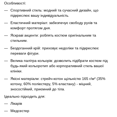
Особливості:
Спортивний стиль: модний та сучасний дизайн, що
підкреслює вашу індивідуальність.
Еластичний матеріал: забезпечує свободу рухів та
комфорт протягом дня.
Яскраві акценти: роблять костюм оригінальним та
стильним.
Бездоганний крій: приховує недоліки та підкреслює
переваги фігури.
Велика палітра кольорів: дозволить підібрати костюм під
будь-який кольоротип або корпоративний стиль вашої
клініки.
Якісні матеріали: стрейч-котон щільністю 165 г/м² (35%
котону, 60% поліестеру, 5% еластану) - міцний,
зносостійкий, приємний до тіла.
Ідеально підходить для:
Лікарів
Медсестер