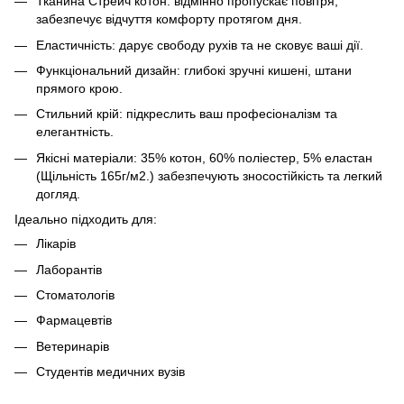
Тканина Стрейч котон: відмінно пропускає повітря,
забезпечує відчуття комфорту протягом дня.
Еластичність: дарує свободу рухів та не сковує ваші дії.
Функціональний дизайн: глибокі зручні кишені, штани
прямого крою.
Стильний крій: підкреслить ваш професіоналізм та
елегантність.
Якісні матеріали: 35% котон, 60% поліестер, 5% еластан
(Щільність 165г/м2.) забезпечують зносостійкість та легкий
догляд.
Ідеально підходить для:
Лікарів
Лаборантів
Стоматологів
Фармацевтів
Ветеринарів
Студентів медичних вузів