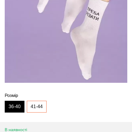
Розмір
36-40
41-44
В наявності