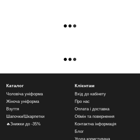
Каталог
Клієнтам
Чоловіча уніформа
Вхід до кабінету
Жіноча уніформа
Про нас
Взуття
Оплата і доставка
Шапочки/Шкарпетки
Обмін та повернення
🔥Знижки до -35%
Контактна інформація
Блог
Угода користувача