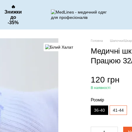
🔥
Знижки
до
-35%
Головна
Шапочки/Шкар
Медичні шк
Працюю 32
120 грн
В наявності
Розмір
36-40
41-44