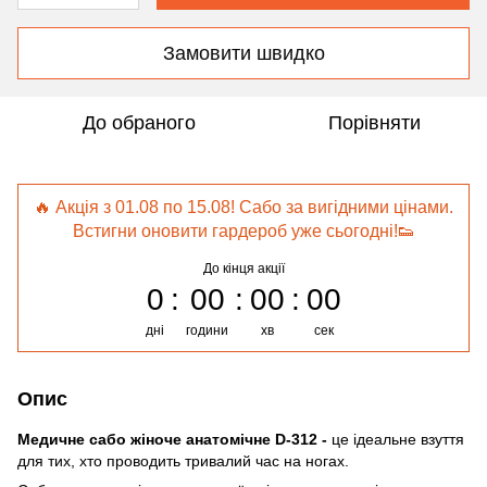
Замовити швидко
До обраного
Порівняти
🔥 Акція з 01.08 по 15.08! Сабо за вигідними цінами.
Встигни оновити гардероб уже сьогодні!👟
До кінця акції
0
00
00
00
дні
години
хв
сек
Опис
Медичне сабо жіноче анатомічне
D-312 -
це ідеальне взуття
для тих, хто проводить тривалий час на ногах.