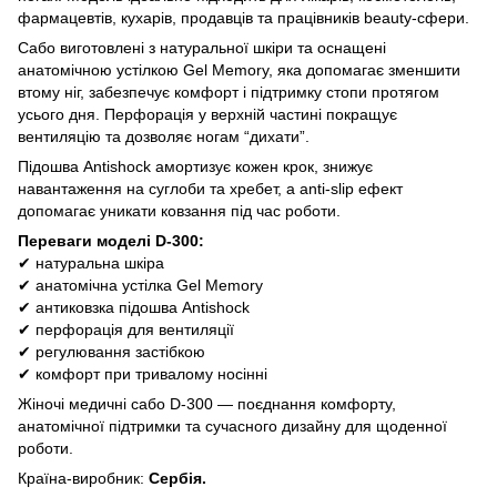
фармацевтів, кухарів, продавців та працівників beauty-сфери.
Сабо виготовлені з натуральної шкіри та оснащені
анатомічною устілкою Gel Memory, яка допомагає зменшити
втому ніг, забезпечує комфорт і підтримку стопи протягом
усього дня. Перфорація у верхній частині покращує
вентиляцію та дозволяє ногам “дихати”.
Підошва Antishock амортизує кожен крок, знижує
навантаження на суглоби та хребет, а anti-slip ефект
допомагає уникати ковзання під час роботи.
Переваги моделі D-300:
✔ натуральна шкіра
✔ анатомічна устілка Gel Memory
✔ антиковзка підошва Antishock
✔ перфорація для вентиляції
✔ регулювання застібкою
✔ комфорт при тривалому носінні
Жіночі медичні сабо D-300 — поєднання комфорту,
анатомічної підтримки та сучасного дизайну для щоденної
роботи.
Країна-виробник:
Сербія.