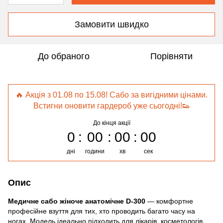
Замовити швидко
До обраного
Порівняти
🔥 Акція з 01.08 по 15.08! Сабо за вигідними цінами.
Встигни оновити гардероб уже сьогодні!👟
До кінця акції
0
00
00
00
дні
години
хв
сек
Опис
Медичне сабо жіноче анатомічне D-300
— комфортне
професійне взуття для тих, хто проводить багато часу на
ногах. Модель ідеально підходить для лікарів, косметологів,