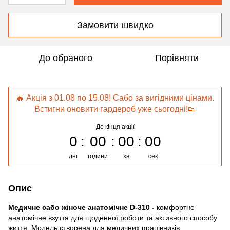
Замовити швидко
До обраного
Порівняти
🔥 Акція з 01.08 по 15.08! Сабо за вигідними цінами.
Встигни оновити гардероб уже сьогодні!👟
До кінця акції
0
00
00
00
дні
години
хв
сек
Опис
Медичне сабо жіноче анатомічне
D-310 -
комфортне
анатомічне взуття для щоденної роботи та активного способу
життя. Модель створена для медичних працівників,