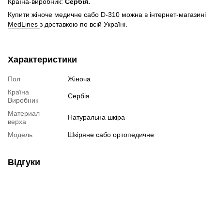
Країна-виробник:
Сербія.
Купити жіноче медичне сабо D-310 можна в інтернет-магазині
MedLines
з доставкою по всій Україні.
Характеристики
Пол
Жіноча
Країна
Сербія
Виробник
Материал
Натуральна шкіра
верха
Модель
Шкіряне сабо ортопедичне
Відгуки