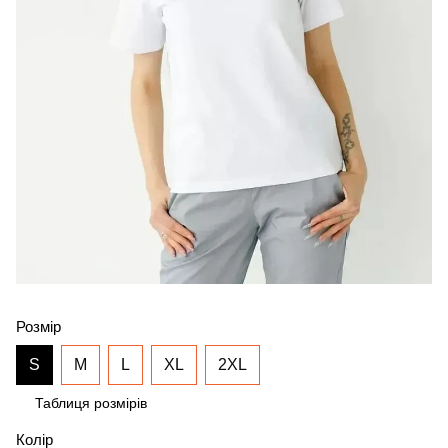
Розмір
S
M
L
XL
2XL
Таблиця розмірів
Колір