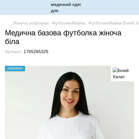
Жіноча уніформа
Футболки/Майки
Футболки/Майки Білий Х
Медична базова футболка жіноча
біла
Артикул:
1765265325
НОВИНКА