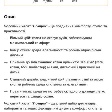
дні
години
хв
сек
Опис
Чоловічий халат "
Лондон
" - це поєднання комфорту, стилю та
практичності.
Вільний крій: халат не сковує рухів, забезпечуючи
максимальний комфорт.
Комір стійка: додає елегантності та робить образ більш
діловим.
Приємна до тіла тканина: котон щільністю 165 г/м2 (35%
котон, 65% поліестер) м'який, дихаючий і приємний на
дотик.
Стильний дизайн: класичний крій, лаконічні лінії та якісні
кнопки роблять халат стильним та елегантним.
Практичність: халат не потребує складного догляду, легко
переться та швидко сохне.
Чоловічий халат "
Лондон
" - ідеальний вибір для лікарів,
лаборантів та інших фахівців, які цінують комфорт, стиль та