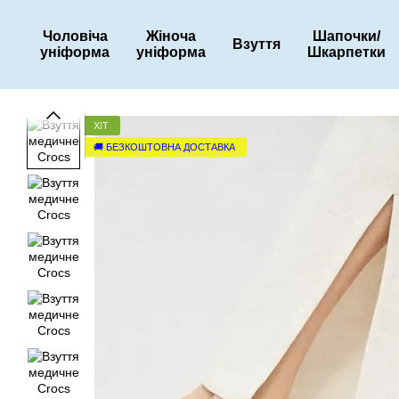
Перейти до основного контенту
Чоловіча
Жіноча
Шапочки/
Взуття
уніформа
уніформа
Шкарпетки
ХІТ
🚚 БЕЗКОШТОВНА ДОСТАВКА