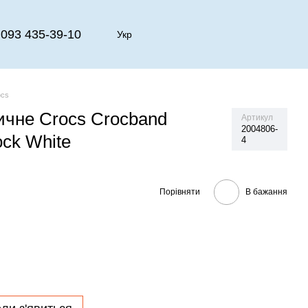
093 435-39-10
Укр
ocs
ичне Crocs Crocband
Артикул
2004806-
ock White
4
Порівняти
В бажання