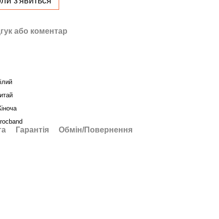
ли з'явиться
гук або коментар
ілий
итай
іноча
rocband
та
Гарантія
Обмін/Повернення