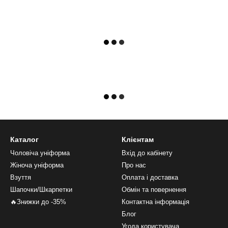
Каталог
Клієнтам
Чоловіча уніформа
Вхід до кабінету
Жіноча уніформа
Про нас
Взуття
Оплата і доставка
Шапочки/Шкарпетки
Обмін та повернення
🔥Знижки до -35%
Контактна інформація
Блог
Угода користувача