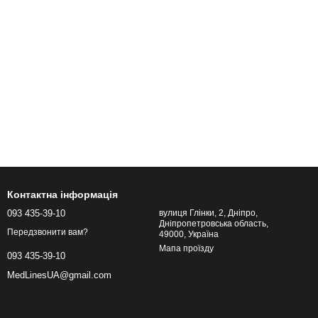
Контактна інформація
093 435-39-10
вулиця Глінки, 2, Дніпро,
Дніпропетровська область,
Передзвонити вам?
49000, Україна
Мапа проїзду
093 435-39-10
MedLinesUA@gmail.com