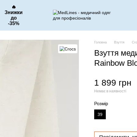
🔥
Знижки
до
-35%
Головна
Взуття
Cr
Взуття мед
Rainbow Bl
1 899 грн
Немає в наявності
Розмір
39